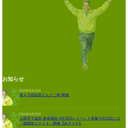
お知らせ
2024年8月11日
第４５回塩尻どんどこ祭 開催
2024年4月23日
上田市下塩尻 沓掛酒造 4月20日にイベント実施 5月12日には
「蔵開放２０２４」開催【あさイチ】