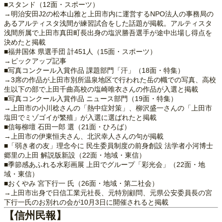
■スタンド（12面・スポーツ）
→明治安田J2の松本山雅と上田市内に運営するNPO法人の事務局の
あるアルティスタ浅間が練習試合をした話題が掲載。アルティスタ
浅間所属で上田市真田町長出身の塩沢勝吾選手が途中出場し得点を
決めたと掲載
■福井国体 県選手団 計451人（15面・スポーツ）
→ピックアップ記事
■写真コンクール入賞作品 課題部門「汗」（18面・特集）
→3席の作品が上田市別所温泉地区で行われた岳の幟での写真、高校
生以下の部で上田千曲高校の塩崎唯衣さんの作品が入選と掲載
■写真コンクール入賞作品 ニュース部門（19面・特集）
→上田市の小川稔さんの「熱中症対策」、柳沢盛一さんの「上田市
塩田でミゾゴイが繁殖」が入選に選ばれたと掲載
■信毎柳壇 石田一郎 選（21面・ひろば）
→上田市の伊東恒夫さん、北沢幸人さんの句が掲載
■「弱き者の友」理念今に 民生委員制度の前身創設 法学者小河博士
郷里の上田 解説版新設（22面・地域・東信）
■季節感あふれる水彩画展 上田でグループ「彩光会」（22面・地
域・東信）
■おくやみ 宮下行一 氏（26面・地域・第二社会）
→上田市出身で日信工業元社長、元特別顧問、元県公安委員長の宮
下行一氏のお別れの会が10月3日に開催されると掲載
【信州民報】