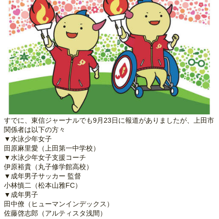
すでに、東信ジャーナルでも9月23日に報道がありましたが、上田市
関係者は以下の方々
▼水泳少年女子
田原麻里愛（上田第一中学校）
▼水泳少年女子支援コーチ
伊原裕貴（丸子修学館高校）
▼成年男子サッカー 監督
小林慎二（松本山雅FC）
▼成年男子
田中僚（ヒューマンインデックス）
佐藤啓志郎（アルティスタ浅間）