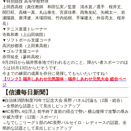
▼特別競技 高等学校野球
上田西高校（責任教師 和田弘実／監督 清水直／選手 桜井丈、
関巳旺、高橋一真、丸山泰生、宮原佳希、両角友紀、矢嶋太一、岩
瀬陽路、唐澤遼、木場田暁、竹内佑樹、手塚建太、外谷亮太、桜井
岳）
▼テニス派遣トレーナー
寺島和希（上山田病院）
▼ソフトボール支援コーチ
高沢紗都美（上田東高校）
▼ゴルフ支援コーチ
赤羽祐史（蓼科高校）
9月29日から福井県各地で行われるとのこと。障がい者スポーツのほ
うは10月13日からだそうです。
今までの練習の成果を存分に発揮してもらいたいですね！
【リンク】福井しあわせ元気国体・福井しあわせ元気大会 総合ペー
ジ
【信濃毎日新聞】
■自治体消防制度70年で記念大会 長野 パネル討論も（2面・総合）
→全県的な話題として見出しピックアップ
■AC長野L 4位浮上 前半終了直前の得点で勢い 横山復帰で攻撃の厚み
や威力増す（12面・スポーツ）
→なでしこリーグ１部のAC長野パルセイロ・レディースの話題。全
県的な話題として見出しピックアップ