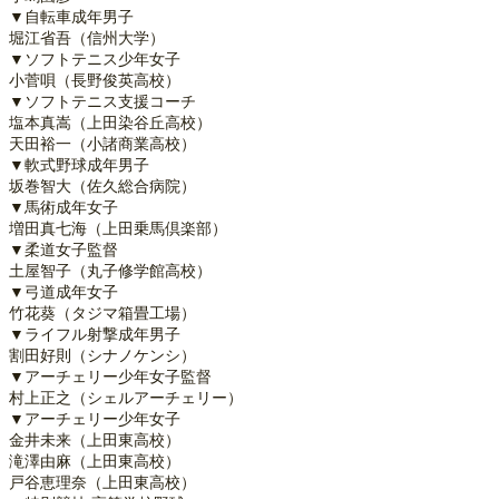
▼自転車成年男子
堀江省吾（信州大学）
▼ソフトテニス少年女子
小菅唄（長野俊英高校）
▼ソフトテニス支援コーチ
塩本真嵩（上田染谷丘高校）
天田裕一（小諸商業高校）
▼軟式野球成年男子
坂巻智大（佐久総合病院）
▼馬術成年女子
増田真七海（上田乗馬倶楽部）
▼柔道女子監督
土屋智子（丸子修学館高校）
▼弓道成年女子
竹花葵（タジマ箱畳工場）
▼ライフル射撃成年男子
割田好則（シナノケンシ）
▼アーチェリー少年女子監督
村上正之（シェルアーチェリー）
▼アーチェリー少年女子
金井未来（上田東高校）
滝澤由麻（上田東高校）
戸谷恵理奈（上田東高校）