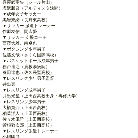
喜屋武聖矢（シール片山）
塩沢勝吾（アルティスタ浅間）
▼成年女子サッカー
黒岩奈緒（長野東高校）
▼サッカー 派遣トレーナー
作原友信、関宏夢
▼サッカー 支援コーチ
西澤大雅、南卓也
▼ボクシング少年男子
佐藤文哉（さくら国際高校）
▼バスケットボール成年男子
務台達之（鹿教湯病院）
養田達也（佐久長聖高校）
▼レスリング少年男子監督
井出真一
▼レスリング成年男子
井出光星（上田西高校出身・専修大学）
▼レスリング少年男子
大橋寛介（上田西高校）
稲葉洋人（上田西高校）
佐々木風雅（上田西高校）
曽根敬次郎（上田西高校）
▼レスリング派遣トレーナー
小嶋國彦