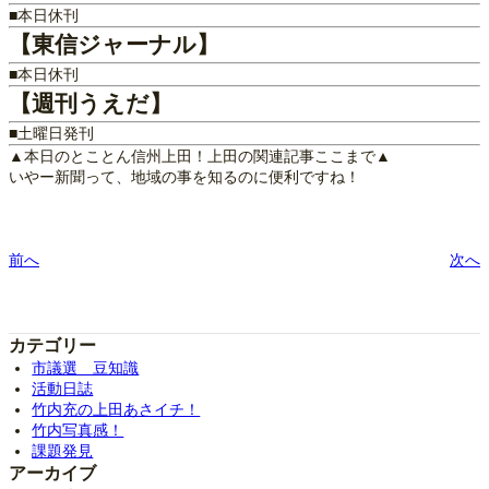
■本日休刊
【東信ジャーナル】
■本日休刊
【週刊うえだ】
■土曜日発刊
▲本日のとことん信州上田！上田の関連記事ここまで▲
いやー新聞って、地域の事を知るのに便利ですね！
前へ
次へ
カテゴリー
市議選 豆知識
活動日誌
竹内充の上田あさイチ！
竹内写真感！
課題発見
アーカイブ