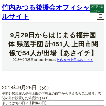
内
竹内みつる後援会オフィシャ
お問い合
容
わせ
を
ルサイト
ス
キ
ッ
プ
9月29日からはじまる福井国
体 県選手団 計451人 上田市関
係で54人が出場【あさイチ】
竹内充の上田あさイチ！
2018年9月25日
takeuchimitsuru
2018年9月25日（火）
午前6:40現在の信州上田の下塩尻の自宅から見える天気は曇り。玄
関の外に設置した温度計は14℃。
きょうは何の日？【骨董の日】