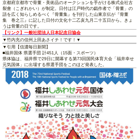
京都府京都市で骨董・美術品のオークションを手がける株式会社古
裂會（こぎれかい）が制定。日付は江戸時代の戯作者で「骨董」の
語を広く知らしめるべく『骨董集』を刊行した山東京伝が『骨董
集 巻之三』に記した日付の文化十二乙亥九月二十五日から。きょ
うは骨董の日です。
【リンク】一般社団法人日本記念日協会
▼竹内充の信州上田あさイチ！です！▼
▼引用【信濃毎日新聞】
■福井国体 県選手団 計451人（15面・スポーツ）
県体協は、福井県で29日に開幕する第73回国民体育大会「福井幸せ
元気国体」に出場する県選手団をこのほど発表した。