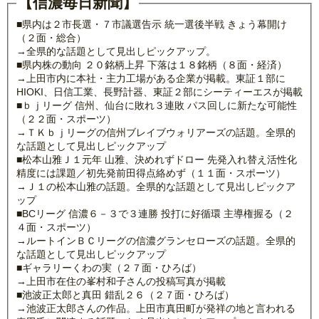
【信濃毎日新聞】
■県内は２市長選・７市議選告示 統一選後半戦 きょう幕開け
（２面・総合）
→全県的な話題として見出しピックアップ。
■県内株の動向 ２０銘柄上昇 下落は１８銘柄（８面・経済）
→上田市内に本社・主力工場がある企業が掲載。東証１部に
HIOKI、日信工業、長野計器、東証２部にシーティーエスが掲載
■ｂｊリーグ 信州、仙台に敗れ３連敗 パス回しに新たな可能性
（２２面・スポーツ）
→ＴＫｂｊリーグの信州ブレイブウォリアーズの話題。全県的
な話題として見出しピックアップ
■松本山雅Ｊ１元年 山雅、決めれずドロー 先発入れ替え活性化
精度には課題／初先発前田得点絡めず（１１面・スポーツ）
→Ｊ１の松本山雅の話題。全県的な話題として見出しピックア
ップ
■BCリーグ 信濃６－３で３連勝 投打に好循環 主導権握る（２
４面・スポーツ）
→ルートインＢＣリーグの信濃グランセローズの話題。全県的
な話題として見出しピックアップ
■ギャラリーくわの実（２７面・ひろば）
→上田市在住の峯村和子さんの投稿写真が掲載
■池波正太郎と真田 錯乱２６（２７面・ひろば）
→池波正太郎さんの作品。上田市真田町が発祥の地と言われる