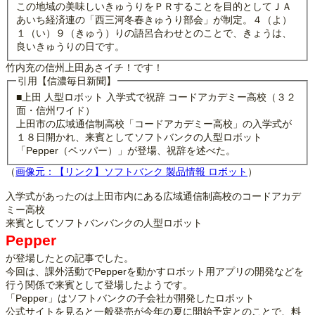
この地域の美味しいきゅうりをＰＲすることを目的としてＪＡ
あいち経済連の「西三河冬春きゅうり部会」が制定。４（よ）
１（い）９（きゅう）りの語呂合わせとのことで、きょうは、
良いきゅうりの日です。
竹内充の信州上田あさイチ！です！
引用【信濃毎日新聞】
■上田 人型ロボット 入学式で祝辞 コードアカデミー高校（３２
面・信州ワイド）
上田市の広域通信制高校「コードアカデミー高校」の入学式が
１８日開かれ、来賓としてソフトバンクの人型ロボット
「Pepper（ペッパー）」が登場、祝辞を述べた。
（
画像元：【リンク】ソフトバンク 製品情報 ロボット
）
入学式があったのは上田市内にある広域通信制高校のコードアカデ
ミー高校
来賓としてソフトバンバンクの人型ロボット
Pepper
が登場したとの記事でした。
今回は、課外活動でPepperを動かすロボット用アプリの開発などを
行う関係で来賓として登場したようです。
「Pepper」はソフトバンクの子会社が開発したロボット
公式サイトを見ると一般発売が今年の夏に開始予定とのことで、料