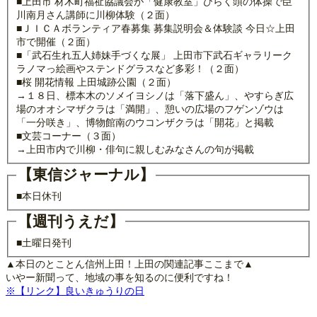
■上田市 材木町福祉協議会が「健康教室」ひらく頭の体操で臣
川南月さん講師に川柳体験（２面）
■ＪＩＣＡボランティア春募集 募集説明会＆体験談 今日☆上田
市で開催（２面）
■「武石生れ五人姉妹手づくな展」 上田市下武石ギャラリーク
ラノマっ絵画やステンドグラスなど多彩！（２面）
■桜 開花情報 上田城跡公園（２面）
→１８日、標本木のソメイヨシノは「落下盛ん」、やすらぎ広
場のオオシマザクラは「満開」、憩いの広場のフゲンゾウは
「一分咲き」、博物館南のウコンザクラは「開花」と掲載
■文芸コーナー（３面）
→上田市内で川柳・俳句に親しむみなさんの句が掲載
【東信ジャーナル】
■本日休刊
【週刊うえだ】
■土曜日発刊
▲本日のとことん信州上田！上田の関連記事ここまで▲
いやー新聞って、地域の事を知るのに便利ですね！
※【リンク】良いきゅうりの日