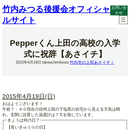
内
竹内みつる後援会オフィシャ
お問い合
容
わせ
を
ルサイト
ス
キ
ッ
プ
Pepperくん上田の高校の入学
式に祝辞【あさイチ】
竹内充の上田あさイチ！
2015年4月19日
takeuchimitsuru
2015年4月19日(日)
おはようございます！
午前７：４０現在の信州上田の下塩尻の自宅から見える天気は晴
れ。玄関に設置した温度計は７℃を指しています。
きょうは何の日？
【良いきゅうりの日】