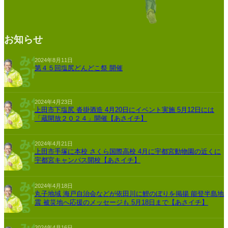
お知らせ
2024年8月11日
第４５回塩尻どんどこ祭 開催
2024年4月23日
上田市下塩尻 沓掛酒造 4月20日にイベント実施 5月12日には
「蔵開放２０２４」開催【あさイチ】
2024年4月21日
上田市手塚に本校 さくら国際高校 4月に宇都宮動物園の近くに
宇都宮キャンパス開校【あさイチ】
2024年4月18日
丸子地域 海戸自治会などが依田川に鯉のぼりを掲揚 能登半島地
震 被災地へ応援のメッセージも 5月18日まで【あさイチ】
2024年4月16日