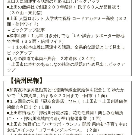
真田氏に関連する話題のため見出しピックアップ
■上田の飯綱社で創建２００年祭開く 氏子６０人が節目祝う
（３０面・東北信）
■上田 人型ロボット 入学式で祝辞 コードアカデミー高校（３２
面・信州ワイド）
→ピックアップ記事
■松本山雅Ｊ１元年 引き分けでも「いい試合」サポーター敵地
で声援（３３面・信州ワイド）
→Ｊ１の松本山雅に関連する話題。全県的な話題として見出し
ピックアップ
■しなの鉄道で車両不具合、２本運休（３４面）
→上田市に本社のあるしなの鉄道の話題のため見出しピックア
ップ
【信州民報】
■加賀友禅振興激励賞と北陸新幹線金沢延伸を記念して ゆたか
やで「大加賀屋」始まる☆２０日まで 上田市（１面）
■１５回目の節目「硯友會書店」ひらく！上田市・上田創造館美
術館☆今日まで（１面）
■上田市街地の「押出川分流水路」花モモ満開！楽しみな場所
に・・・押出川流域自治連が里山整備事業（１面）
■上田市 海野町に『ハナラボ・ウンノ』開設 県内初“子育て中の
女性”メインの「コワーキングスペース」（２面）