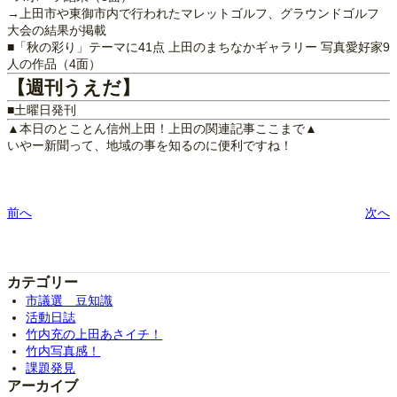
→上田市や東御市内で行われたマレットゴルフ、グラウンドゴルフ
大会の結果が掲載
■「秋の彩り」テーマに41点 上田のまちなかギャラリー 写真愛好家9
人の作品（4面）
【週刊うえだ】
■土曜日発刊
▲本日のとことん信州上田！上田の関連記事ここまで▲
いやー新聞って、地域の事を知るのに便利ですね！
前へ
次へ
カテゴリー
市議選 豆知識
活動日誌
竹内充の上田あさイチ！
竹内写真感！
課題発見
アーカイブ