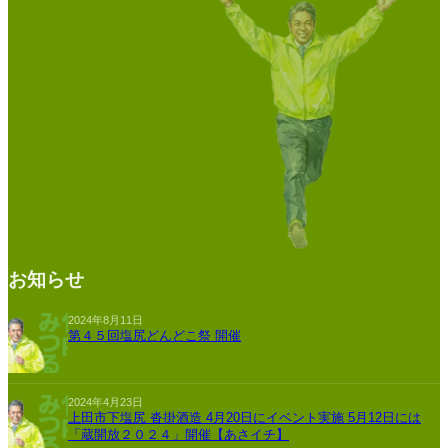
お知らせ
2024年8月11日
第４５回塩尻どんどこ祭 開催
2024年4月23日
上田市下塩尻 沓掛酒造 4月20日にイベント実施 5月12日には
「蔵開放２０２４」開催【あさイチ】