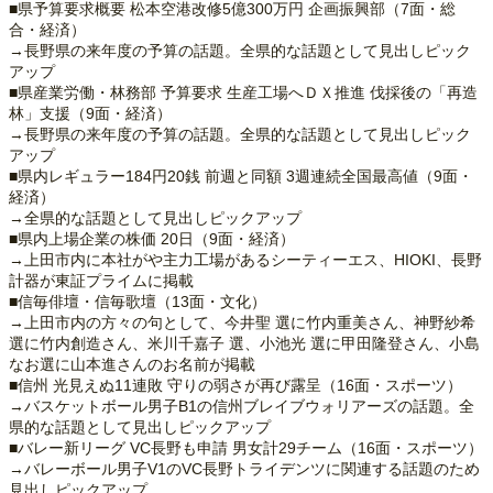
■県予算要求概要 松本空港改修5億300万円 企画振興部（7面・総
合・経済）
→長野県の来年度の予算の話題。全県的な話題として見出しピック
アップ
■県産業労働・林務部 予算要求 生産工場へＤＸ推進 伐採後の「再造
林」支援（9面・経済）
→長野県の来年度の予算の話題。全県的な話題として見出しピック
アップ
■県内レギュラー184円20銭 前週と同額 3週連続全国最高値（9面・
経済）
→全県的な話題として見出しピックアップ
■県内上場企業の株価 20日（9面・経済）
→上田市内に本社がや主力工場があるシーティーエス、HIOKI、長野
計器が東証プライムに掲載
■信毎俳壇・信毎歌壇（13面・文化）
→上田市内の方々の句として、今井聖 選に竹内重美さん、神野紗希
選に竹内創造さん、米川千嘉子 選、小池光 選に甲田隆登さん、小島
なお選に山本進さんのお名前が掲載
■信州 光見えぬ11連敗 守りの弱さが再び露呈（16面・スポーツ）
→バスケットボール男子B1の信州ブレイブウォリアーズの話題。全
県的な話題として見出しピックアップ
■バレー新リーグ VC長野も申請 男女計29チーム（16面・スポーツ）
→バレーボール男子V1のVC長野トライデンツに関連する話題のため
見出しピックアップ