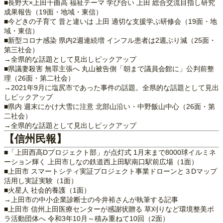
■長野大×上田千曲高 福祉テーマ 学び合い 上田 総合交流目指し研究
成果報告（19面・地域・東信）
■今どきの子育て 昔と違いは 上田 適切な支援学ぶ研修会（19面・地
域・東信）
■新型コロナ感染 県内2週連続増 インフル患者は2週ぶり減（25面・
第三社会）
→全県的な話題として見出しピックアップ
■県議妻殺害 無罪主張へ 丸山被告側「朝まで議員会館に」公判前整
理（26面・第二社会）
→2021年9月に塩尻市であった事件の話題。全県的な話題として見出
しピックアップ
■県内 週末にかけ大雪に注意 北部山沿い・中野飯山中心（26面・第
二社会）
→全県的な話題として見出しピックアップ
【信州民報】
■「上田西高Dプロジェクト部」が点灯式 1月末まで8000球イルミネ
ーション輝く 上田市しなの鉄道西上田駅南口駅前広場（1面）
■上田市 スマートシティ実証プロジェクト事業ドローンと３Dマップ
活用し実証実験（1面）
■火星人 社会的養護（1面）
→上田市の中小企業診断士の今井裕さんが執筆する記事
■上田市 信州上田医療センターが感謝状贈る 草刈りなど環境整美ボ
ラ活動団体へ 令和3年10月～積み重ねて10回（2面）