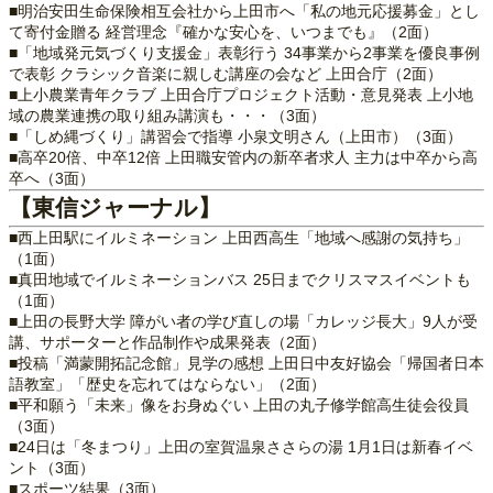
■明治安田生命保険相互会社から上田市へ「私の地元応援募金」とし
て寄付金贈る 経営理念『確かな安心を、いつまでも』（2面）
■「地域発元気づくり支援金」表彰行う 34事業から2事業を優良事例
で表彰 クラシック音楽に親しむ講座の会など 上田合庁（2面）
■上小農業青年クラブ 上田合庁プロジェクト活動・意見発表 上小地
域の農業連携の取り組み講演も・・・（3面）
■「しめ縄づくり」講習会で指導 小泉文明さん（上田市）（3面）
■高卒20倍、中卒12倍 上田職安管内の新卒者求人 主力は中卒から高
卒へ（3面）
【東信ジャーナル】
■西上田駅にイルミネーション 上田西高生「地域へ感謝の気持ち」
（1面）
■真田地域でイルミネーションバス 25日までクリスマスイベントも
（1面）
■上田の長野大学 障がい者の学び直しの場「カレッジ長大」9人が受
講、サポーターと作品制作や成果発表（2面）
■投稿「満蒙開拓記念館」見学の感想 上田日中友好協会「帰国者日本
語教室」「歴史を忘れてはならない」（2面）
■平和願う「未来」像をお身ぬぐい 上田の丸子修学館高生徒会役員
（3面）
■24日は「冬まつり」上田の室賀温泉ささらの湯 1月1日は新春イベ
ント（3面）
■スポーツ結果（3面）