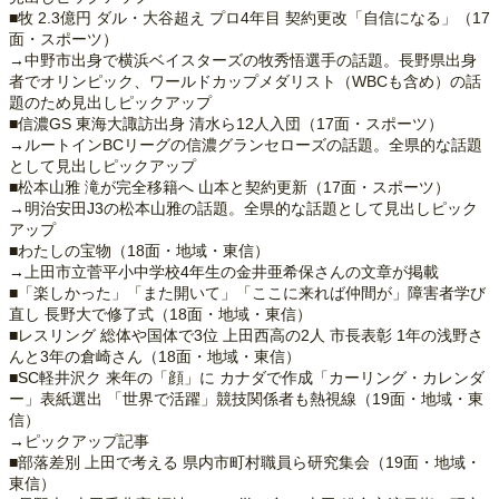
■牧 2.3億円 ダル・大谷超え プロ4年目 契約更改「自信になる」（17
面・スポーツ）
→中野市出身で横浜ベイスターズの牧秀悟選手の話題。長野県出身
者でオリンピック、ワールドカップメダリスト（WBCも含め）の話
題のため見出しピックアップ
■信濃GS 東海大諏訪出身 清水ら12人入団（17面・スポーツ）
→ルートインBCリーグの信濃グランセローズの話題。全県的な話題
として見出しピックアップ
■松本山雅 滝が完全移籍へ 山本と契約更新（17面・スポーツ）
→明治安田J3の松本山雅の話題。全県的な話題として見出しピック
アップ
■わたしの宝物（18面・地域・東信）
→上田市立菅平小中学校4年生の金井亜希保さんの文章が掲載
■「楽しかった」「また開いて」「ここに来れば仲間が」障害者学び
直し 長野大で修了式（18面・地域・東信）
■レスリング 総体や国体で3位 上田西高の2人 市長表彰 1年の浅野さ
んと3年の倉崎さん（18面・地域・東信）
■SC軽井沢ク 来年の「顔」に カナダで作成「カーリング・カレンダ
ー」表紙選出 「世界で活躍」競技関係者も熱視線（19面・地域・東
信）
→ピックアップ記事
■部落差別 上田で考える 県内市町村職員ら研究集会（19面・地域・
東信）