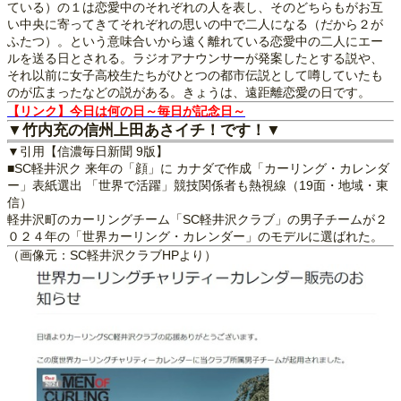
ている）の１は恋愛中のそれぞれの人を表し、そのどちらもがお互
い中央に寄ってきてそれぞれの思いの中で二人になる（だから２が
ふたつ）。という意味合いから遠く離れている恋愛中の二人にエー
ルを送る日とされる。ラジオアナウンサーが発案したとする説や、
それ以前に女子高校生たちがひとつの都市伝説として噂していたも
のが広まったなどの説がある。きょうは、遠距離恋愛の日です。
【リンク】今日は何の日～毎日が記念日～
▼竹内充の信州上田あさイチ！です！▼
▼引用【信濃毎日新聞 9版】
■SC軽井沢ク 来年の「顔」に カナダで作成「カーリング・カレンダ
ー」表紙選出 「世界で活躍」競技関係者も熱視線（19面・地域・東
信）
軽井沢町のカーリングチーム「SC軽井沢クラブ」の男子チームが２
０２４年の「世界カーリング・カレンダー」のモデルに選ばれた。
（画像元：SC軽井沢クラブHPより）