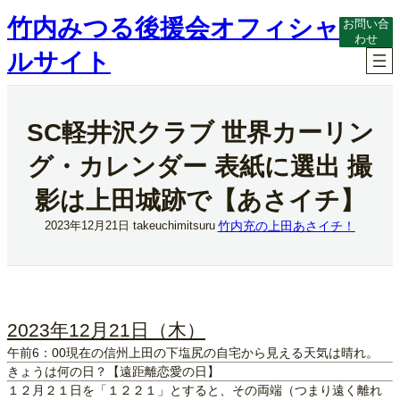
内
竹内みつる後援会オフィシャ
お問い合
容
わせ
を
ルサイト
ス
キ
ッ
プ
SC軽井沢クラブ 世界カーリン
グ・カレンダー 表紙に選出 撮
影は上田城跡で【あさイチ】
竹内充の上田あさイチ！
2023年12月21日
takeuchimitsuru
2023年12月21日（木）
午前6：00現在の信州上田の下塩尻の自宅から見える天気は晴れ。
きょうは何の日？【遠距離恋愛の日】
１２月２１日を「１２２１」とすると、その両端（つまり遠く離れ