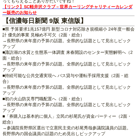
ってもらえることありがたいですね！
【リンク】SC軽井沢クラブ－世界カーリングチャリティーカレンダ
ー販売のお知らせ
【信濃毎日新聞 9版 東信版】
■県 予算要求1兆157億円 新型コロナ対応除き規模縮小 24年度一般会
計 優先的事業 見極め不可欠（2面・総合）
→長野県の来年度の予算の話題。全県的な話題として見出しピック
アップ
■諏訪湖の水質と生態系一体調査 来春開設のセンター実態解明へ（2
面・総合）
→長野県の来年度の予算の話題。全県的な話題として見出しピック
アップ
■持続可能な公共交通実現へ バス貸与や運転手採用支援（2面・総
合）
→長野県の来年度の予算の話題。全県的な話題として見出しピック
アップ
■初の火山防災専門職配置へ（2面・総合）
→長野県の来年度の予算の話題。全県的な話題として見出しピック
アップ
■「券購入は基本的に個人」立民の杉尾氏が資金パーティー（2面・
総合）
→参議院長野県区選出で立憲民主党の杉尾秀哉参議院議員の話題。
長野県内の国会議員の話題のため見出しピックアップ