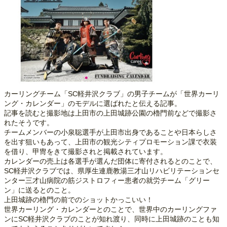
カーリングチーム「SC軽井沢クラブ」の男子チームが「世界カーリ
ング・カレンダー」のモデルに選ばれたと伝える記事。
記事を読むと撮影地は上田市の上田城跡公園の櫓門前などで撮影さ
れたそうです。
チームメンバーの小泉聡選手が上田市出身であることや日本らしさ
を出す狙いもあって、上田市の観光シティプロモーション課で衣装
を借り、甲冑をきて撮影されと掲載されています。
カレンダーの売上は各選手が選んだ団体に寄付されるとのことで、
SC軽井沢クラブでは、県厚生連鹿教湯三才山リハビリテーションセ
ンター三才山病院の筋ジストロフィー患者の就労チーム「グリー
ン」に送るとのこと。
上田城跡の櫓門の前でのショットかっこいい！
世界カーリング・カレンダーとのことで、世界中のカーリングファ
ンにSC軽井沢クラブのことが知れ渡り、同時に上田城跡のことも知