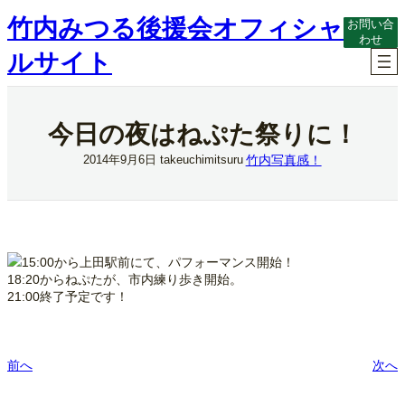
内
竹内みつる後援会オフィシャ
お問い合
容
わせ
を
ルサイト
ス
キ
ッ
プ
今日の夜はねぷた祭りに！
竹内写真感！
2014年9月6日
takeuchimitsuru
15:00から上田駅前にて、パフォーマンス開始！
18:20からねぷたが、市内練り歩き開始。
21:00終了予定です！
前へ
次へ