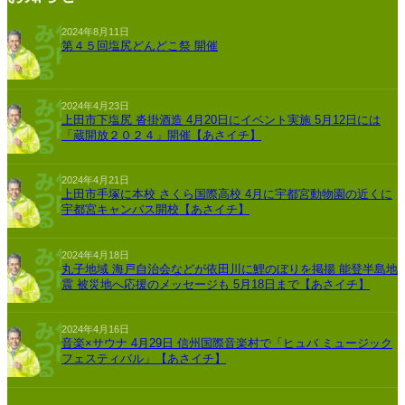
2024年8月11日
第４５回塩尻どんどこ祭 開催
2024年4月23日
上田市下塩尻 沓掛酒造 4月20日にイベント実施 5月12日には
「蔵開放２０２４」開催【あさイチ】
2024年4月21日
上田市手塚に本校 さくら国際高校 4月に宇都宮動物園の近くに
宇都宮キャンパス開校【あさイチ】
2024年4月18日
丸子地域 海戸自治会などが依田川に鯉のぼりを掲揚 能登半島地
震 被災地へ応援のメッセージも 5月18日まで【あさイチ】
2024年4月16日
音楽×サウナ 4月29日 信州国際音楽村で「ヒュバ ミュージック
フェスティバル」【あさイチ】