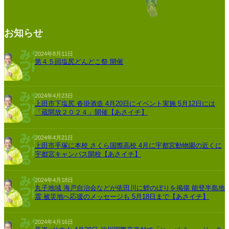
お知らせ
2024年8月11日
第４５回塩尻どんどこ祭 開催
2024年4月23日
上田市下塩尻 沓掛酒造 4月20日にイベント実施 5月12日には
「蔵開放２０２４」開催【あさイチ】
2024年4月21日
上田市手塚に本校 さくら国際高校 4月に宇都宮動物園の近くに
宇都宮キャンパス開校【あさイチ】
2024年4月18日
丸子地域 海戸自治会などが依田川に鯉のぼりを掲揚 能登半島地
震 被災地へ応援のメッセージも 5月18日まで【あさイチ】
2024年4月16日