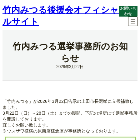
内
竹内みつる後援会オフィシャ
お問い合
容
わせ
を
ルサイト
ス
キ
ッ
プ
竹内みつる選挙事務所のお知
らせ
2026年3月22日
「竹内みつる」が2026年3月22日告示の上田市長選挙に立候補致し
ました。
3月22日（日）～28日（土）までの期間、下記の場所にて選挙事務所
を開設しております。
宜しくお願い致します。
※ウスザワ様横の原商店様倉庫が事務所となっております。