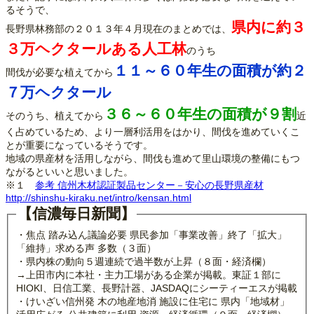
るそうで、
県内に約３
長野県林務部の２０１３年４月現在のまとめでは、
３万ヘクタールある人工林
のうち
１１～６０年生の面積が約２
間伐が必要な植えてから
７万ヘクタール
３６～６０年生の面積が９割
そのうち、植えてから
近
く占めているため、より一層利活用をはかり、間伐を進めていくこ
とが重要になっているそうです。
地域の県産材を活用しながら、間伐も進めて里山環境の整備にもつ
ながるといいと思いました。
※１
参考 信州木材認証製品センター－安心の長野県産材
http://shinshu-kiraku.net/intro/kensan.html
【信濃毎日新聞】
・焦点 踏み込ん議論必要 県民参加「事業改善」終了「拡大」
「維持」求める声 多数（３面）
・県内株の動向５週連続で過半数が上昇（８面・経済欄）
→上田市内に本社・主力工場がある企業が掲載。東証１部に
HIOKI、日信工業、長野計器、JASDAQにシーティーエスが掲載
・けいざい信州発 木の地産地消 施設に住宅に 県内「地域材」