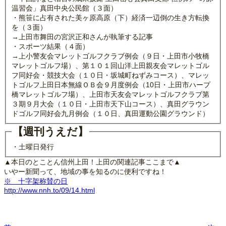
温習会」真田中央公民館（３面）
・熊笹に占有された美ヶ原高原（下）経済一辺倒の生き方転換
を（３面）
→上田市舞田の宮沢正和さんが執筆する記事
・スポーツ結果（４面）
→上小警友会マレットゴルフクラブ例会（９日・上田市小牧橋
マレットゴルフ場）、第１０１回山洋上田親友会マレットゴル
フ同好会・競技大会（１０日・坂城町ねずみコース）、マレッ
トゴルフ上田日本無線ＯＢ会９月度例会（10日・上田市ハープ
橋マレットゴルフ場）、上田市天友会マレットゴルフクラブ第
３期９月大会（１０日・上田市天下山コース）、真田グラウン
ドゴルフ同好会九月例会（１０日、真田運動公園グラウンド）
【週刊うえだ】
・土曜日発行
▲本日のとことん信州上田！上田の関連記事ここまで▲
いやー新聞って、地域の事を知るのに便利ですね！
※ 十字架称賛の日
http://www.nnh.to/09/14.html