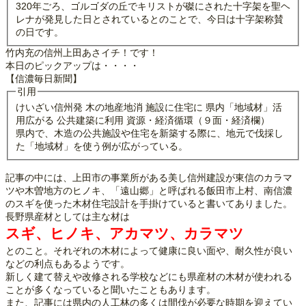
320年ごろ、ゴルゴダの丘でキリストが磔にされた十字架を聖ヘ
レナが発見した日とされているとのことで、今日は十字架称賛
の日です。
竹内充の信州上田あさイチ！です！
本日のピックアップは・・・・
【信濃毎日新聞】
引用
けいざい信州発 木の地産地消 施設に住宅に 県内「地域材」活
用広がる 公共建築に利用 資源・経済循環（９面・経済欄）
県内で、木造の公共施設や住宅を新築する際に、地元で伐採し
た「地域材」を使う例が広がっている。
記事の中には、上田市の事業所がある美し信州建設が東信のカラマ
ツや木曽地方のヒノキ、「遠山郷」と呼ばれる飯田市上村、南信濃
のスギを使った木材住宅設計を手掛けていると書いてありました。
長野県産材としては主な材は
スギ、ヒノキ、アカマツ、カラマツ
とのこと。それぞれの木材によって健康に良い面や、耐久性が良い
などの利点もあるようです。
新しく建て替えや改修される学校などにも県産材の木材が使われる
ことが多くなっていると聞いたこともあります。
また、記事には県内の人工林の多くは間伐が必要な時期を迎えてい