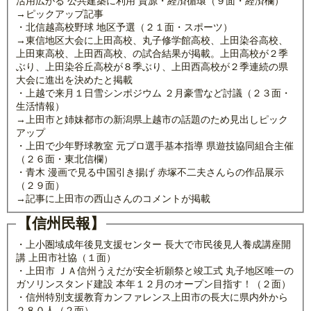
活用広がる 公共建築に利用 資源・経済循環（９面・経済欄）
→ピックアップ記事
・北信越高校野球 地区予選（２１面・スポーツ）
→東信地区大会に上田高校、丸子修学館高校、上田染谷高校、
上田東高校、上田西高校、の試合結果が掲載。上田高校が２季
ぶり、上田染谷丘高校が８季ぶり、上田西高校が２季連続の県
大会に進出を決めたと掲載
・上越で来月１日雪シンポジウム ２月豪雪など討議（２３面・
生活情報）
→上田市と姉妹都市の新潟県上越市の話題のため見出しピック
アップ
・上田で少年野球教室 元プロ選手基本指導 県遊技協同組合主催
（２６面・東北信欄）
・青木 漫画で見る中国引き揚げ 赤塚不二夫さんらの作品展示
（２９面）
→記事に上田市の西山さんのコメントが掲載
【信州民報】
・上小圏域成年後見支援センター 長大で市民後見人養成講座開
講 上田市社協（１面）
・上田市 ＪＡ信州うえだが安全祈願祭と竣工式 丸子地区唯一の
ガソリンスタンド建設 本年１２月のオープン目指す！（２面）
・信州特別支援教育カンファレンス上田市の長大に県内外から
２８０人（２面）