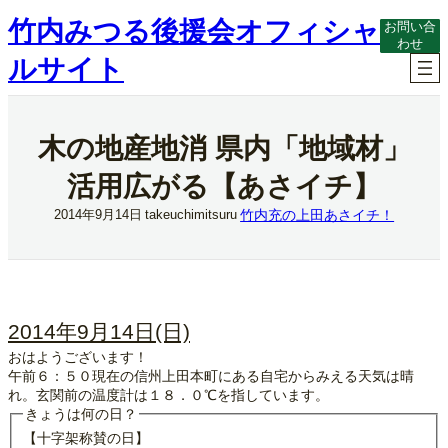
内
竹内みつる後援会オフィシャ
お問い合
容
わせ
を
ルサイト
ス
キ
ッ
プ
木の地産地消 県内「地域材」
活用広がる【あさイチ】
竹内充の上田あさイチ！
2014年9月14日
takeuchimitsuru
2014年9月14日(日)
おはようございます！
午前６：５０現在の信州上田本町にある自宅からみえる天気は晴
れ。玄関前の温度計は１８．０℃を指しています。
きょうは何の日？
【十字架称賛の日】