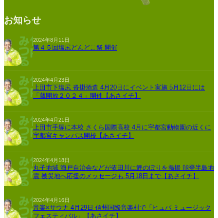
お知らせ
2024年8月11日
第４５回塩尻どんどこ祭 開催
2024年4月23日
上田市下塩尻 沓掛酒造 4月20日にイベント実施 5月12日には
「蔵開放２０２４」開催【あさイチ】
2024年4月21日
上田市手塚に本校 さくら国際高校 4月に宇都宮動物園の近くに
宇都宮キャンパス開校【あさイチ】
2024年4月18日
丸子地域 海戸自治会などが依田川に鯉のぼりを掲揚 能登半島地
震 被災地へ応援のメッセージも 5月18日まで【あさイチ】
2024年4月16日
音楽×サウナ 4月29日 信州国際音楽村で「ヒュバ ミュージック
フェスティバル」【あさイチ】