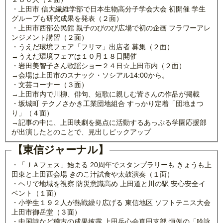
・上田市 信大繊維学部で日本生物高分子学会大会 初開催 学生
グループも研究成果を発表（２面）
・上田市西部公民館 親子のびのび広場で初の企画 フラワーアレ
ンジメント講習（２面）
・うえだ環境フェア「フリマ」出店者 募集（２面）
→うえだ環境フェアは１０月１８日開催
・岩田美智子さん歌謡ショー２４日☆上田市内（２面）
→会場は上田市のスナック・ソシアル14:00から。
・文芸コーナー（３面）
→上田市内で川柳、俳句、短歌に親しむ皆さんの作品が掲載
・坂城町 テクノさかき工業団地組合 すっかり定着「団地まつ
り」（４面）
→記事の中に、上田映劇を拠点に活動するあっぷる学園応援部
が出演したとのことで、見出しピックアップ
【東信ジャーナル】
・「ＪＡフェス」始まる 20周年でスタンプラリーも きょうも上
田東と上田西会場 きのこ汁試食や太鼓演奏（１面）
・ヘリで地域を視察 防災意識高め 上田道と川の駅 安心安全イ
ベント（１面）
・小学生１９２人が熱戦繰り広げる 東信地区 ソフトテニス大会
上田市御岳堂（３面）
・中国詩など稽古の成果披露 上田岳心会真田支部 恒例の「吟詠