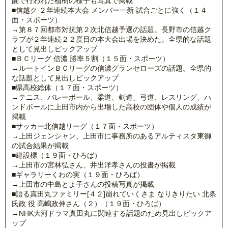
園で行われた植樹の様子も写真で掲載
■信越ク ２年連続本大会 メンバー一新 試合ごとに強く（１４
面・スポーツ）
→第８７回都市対抗第２次北信越予選の話題。長野市の信越ク
ラブが２年連続２２度目の本大会出場を決めた。全県的な話題
として見出しピックアップ
■ＢＣリーグ 信濃 勝率５割（１５面・スポーツ）
→ルートインＢＣリーグの信濃グランセローズの話題。全県的
な話題として見出しピックアップ
■県高校総体（１７面・スポーツ）
→テニス、バレーボール、柔道、剣道、弓道、レスリング、ハ
ンドボールに上田市内から出場した高校の団体や個人の成績が
掲載
■サッカー北信越リーグ（１７面・スポーツ）
→上田ジェンシャン、上田市に事務所のあるアルティスタ東御
の試合結果が掲載
■建設標（１９面・ひろば）
→上田市の宮林弘さん、井出洋孝さんの投書が掲載
■ギャラリーくわの実（１９面・ひろば）
→上田市の中島とよ子さんの投稿写真が掲載
■語る真田丸ファミリー[４２]崩れていくさま なりきりたい 北条
氏政 役 高嶋政伸さん（２）（１９面・ひろば）
→NHK大河ドラマ真田丸に関連する話題のため見出しピックア
ップ