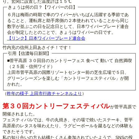
り。玄関に設置した温度計は１５℃
きょうは何の日？【ワイパーの日】
６月は梅雨の時期で車のワイパーがいちばん活躍する季節であ
ることと、運転席と助手席側の２本使われていることから同じ
数字が並ぶこの日を記念日として、日本ワイパーブレード連合
会が制定したとのことで、きょうはワイパーの日です。
【リンク】日本ワイパーブレード連合会
竹内充の信州上田あさイチ！です！
引用【信濃毎日新聞】
■菅平高原 ３０回目のカントリーフェス 食べて 動いて 自然満喫
（２５面・信州ワイド）
上田市菅平高原の国際リゾートセンター前の芝生広場で５日、
グリーンシーズンを楽しむ「カントリーフェスティバル」が開
かれた。
（
昨年の様子 上田市行政チャンネルより
）
第３０回カントリーフェスティバル
が菅平高原で
開催されました。
フェスティバルでは、牛の丸焼き、その場で焼いたステーキ、菅平
高原産のレタスを味わえたり、ラグビーボールを蹴るなどの体験も
できたそうです。
私の知り合いの方も結構たくさん参加されていたようで、SNSの投