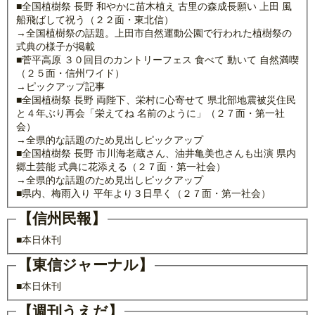
■全国植樹祭 長野 和やかに苗木植え 古里の森成長願い 上田 風
船飛ばして祝う（２２面・東北信）
→全国植樹祭の話題。上田市自然運動公園で行われた植樹祭の
式典の様子が掲載
■菅平高原 ３０回目のカントリーフェス 食べて 動いて 自然満喫
（２５面・信州ワイド）
→ピックアップ記事
■全国植樹祭 長野 両陛下、栄村に心寄せて 県北部地震被災住民
と４年ぶり再会「栄えてね 名前のように」（２７面・第一社
会）
→全県的な話題のため見出しピックアップ
■全国植樹祭 長野 市川海老蔵さん、油井亀美也さんも出演 県内
郷土芸能 式典に花添える（２７面・第一社会）
→全県的な話題のため見出しピックアップ
■県内、梅雨入り 平年より３日早く（２７面・第一社会）
【信州民報】
■本日休刊
【東信ジャーナル】
■本日休刊
【週刊うえだ】