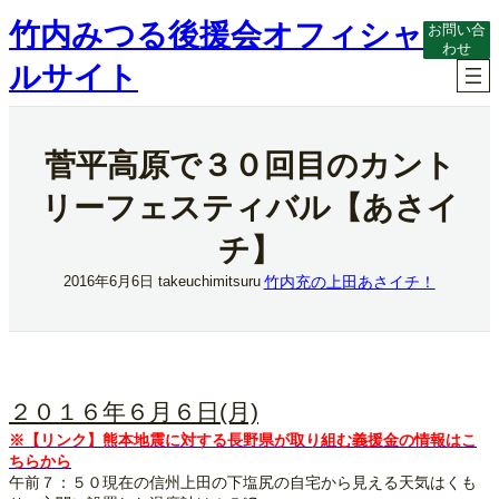
内
竹内みつる後援会オフィシャ
お問い合
容
わせ
を
ルサイト
ス
キ
ッ
プ
菅平高原で３０回目のカント
リーフェスティバル【あさイ
チ】
竹内充の上田あさイチ！
2016年6月6日
takeuchimitsuru
２０１６年６月６日(月)
※【リンク】熊本地震に対する長野県が取り組む義援金の情報はこ
ちらから
午前７：５０現在の信州上田の下塩尻の自宅から見える天気はくも