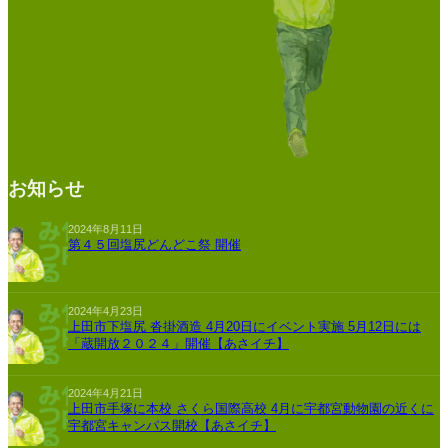
お知らせ
2024年8月11日
第４５回塩尻どんどこ祭 開催
2024年4月23日
上田市下塩尻 沓掛酒造 4月20日にイベント実施 5月12日には
「蔵開放２０２４」開催【あさイチ】
2024年4月21日
上田市手塚に本校 さくら国際高校 4月に宇都宮動物園の近くに
宇都宮キャンパス開校【あさイチ】