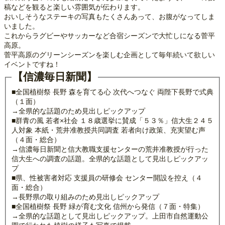
稿などを観ると楽しい雰囲気が伝わります。
おいしそうなステーキの写真もたくさんあって、お腹がなってしま
いました。
これからラグビーやサッカーなど合宿シーズンで大忙しになる菅平
高原。
菅平高原のグリーンシーズンを楽しむ企画として毎年続いて欲しい
イベントですね！
【信濃毎日新聞】
■全国植樹祭 長野 森を育てる心 次代へつなぐ 両陛下長野で式典
（１面）
→全県的な話題のため見出しピックアップ
■群青の風 若者×社会 １８歳選挙に賛成「５３％」信大生２４５
人対象 本紙・荒井准教授共同調査 若者向け政策、充実望む声
（４面・総合）
→信濃毎日新聞と信大教職支援センターの荒井准教授が行った
信大生への調査の話題。全県的な話題として見出しピックアッ
プ
■県、性被害者対応 支援員の研修会 センター開設を控え（４
面・総合）
→長野県の取り組みのため見出しピックアップ
■全国植樹祭 長野 緑が育む文化 信州から発信（７面・特集）
→全県的な話題として見出しピックアップ。上田市自然運動公